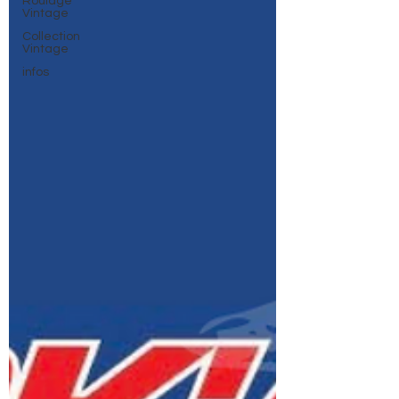
Roulage
Vintage
Collection
Vintage
infos