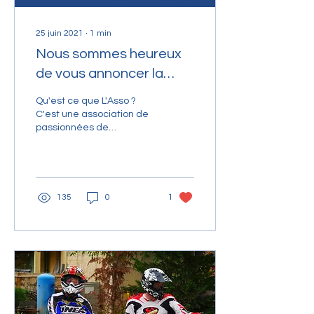
25 juin 2021
∙
1
min
Nous sommes heureux
de vous annoncer la
naissance de "Clickair
Qu'est ce que L'Asso ?
Vintage L'Asso"
C'est une association de
passionnées de
Motocross Vintage, qui a
pour but de partager tout
cet univers des années...
135
0
1