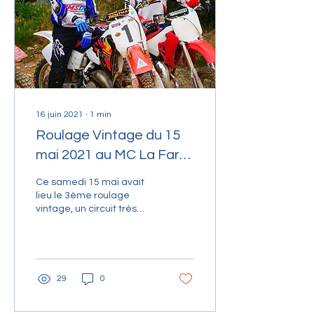
16 juin 2021
∙
1
min
Roulage Vintage du 15
mai 2021 au MC La Fare
les Oliviers
Ce samedi 15 mai avait
lieu le 3ème roulage
vintage, un circuit très
bien préparé et des
pilotes excités de rouler.
Une superbe journée,...
29
0